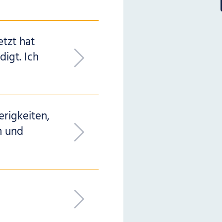
etzt hat
igt. Ich
rigkeiten,
n und