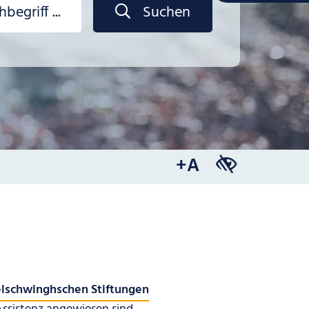
Suchen
+A
elschwinghschen Stiftungen