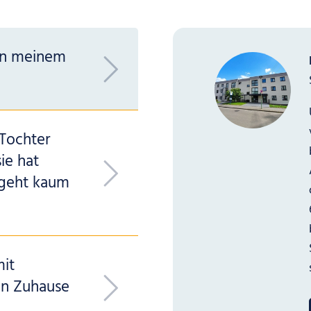
on meinem
 Tochter
ie hat
 geht kaum
mit
on Zuhause