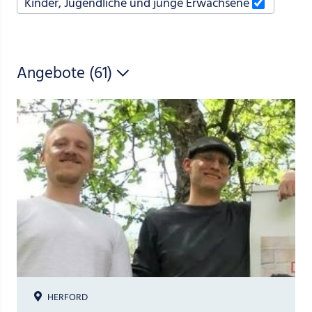
Für wen suchen Sie?
Kinder, Jugendliche und junge Erwachsene
filter absenden
Angebote (
61
)
HERFORD