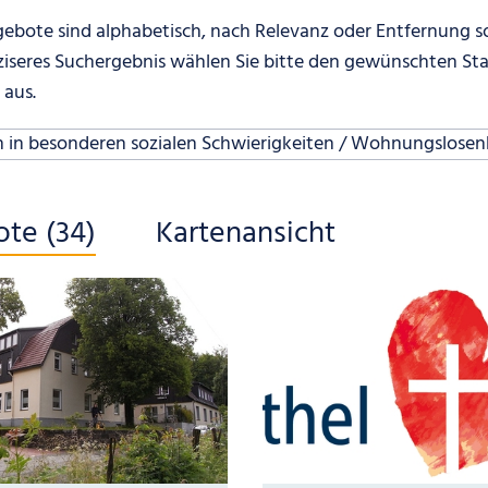
ebote sind alphabetisch, nach Relevanz oder Entfernung sor
äziseres Suchergebnis wählen Sie bitte den gewünschten Sta
 aus.
chen Sie?
in besonderen sozialen Schwierigkeiten / Wohnungslosenh
absenden
te (
34
)
Kartenansicht