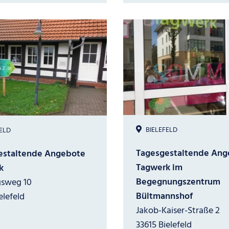
BIELEFELD
ELD
Tagesgestaltende Ang
estaltende Angebote
Tagwerk im
k
Begegnungszentrum
gsweg 10
Bültmannshof
elefeld
Jakob-Kaiser-Straße 2
33615 Bielefeld