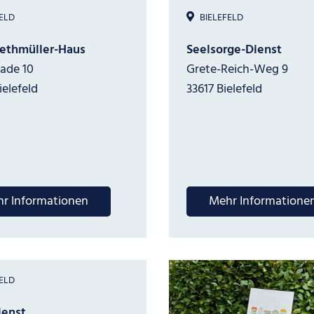
ELD
BIELEFELD
iethmüller-Haus
Seelsorge-Dienst
ade 10
Grete-Reich-Weg 9
ielefeld
33617 Bielefeld
r Informationen
Mehr Informatione
ELD
ienst