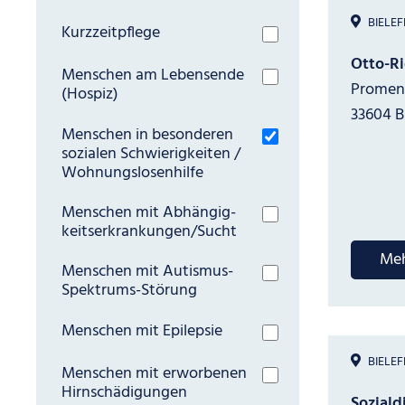
BIELEF
Kurzzeitpflege
Otto-R
Menschen am Lebensende
Promen
(Hospiz)
33604 B
Menschen in besonderen
sozialen Schwierigkeiten /
Wohnungslosenhilfe
Menschen mit Abhängig­
keits­erkran­kungen/Sucht
Meh
Menschen mit Autismus-
Spektrums-Störung
Menschen mit Epilepsie
BIELEF
Menschen mit erworbenen
Hirn­schädigungen
Soziald