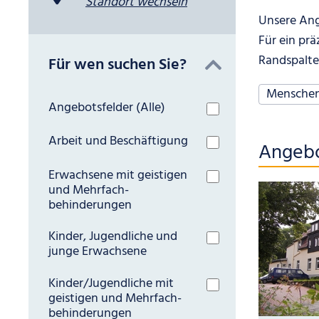
Standort wechseln
Unsere Ang
Für ein pr
Randspalte
Für wen suchen Sie?
Für wen su
Menschen 
Angebotsfelder (Alle)
filter 
Arbeit und Beschäftigung
Angebo
Erwachsene mit geistigen
und Mehrfach­
behinderungen
Kinder, Jugendliche und
junge Erwachsene
Kinder/Jugendliche mit
geistigen und Mehrfach­
behinderungen