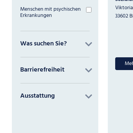
Viktoria
Menschen mit psychischen
Erkrankungen
33602 Bi
Was suchen Sie?
en (Alle)
Meh
Barrierefreiheit
 Dienste
it (Alle)
izarbeit
Ausstattung
rierefrei
stätten)
g (Alle)
rierefrei
projekte
Aufzug
stätten