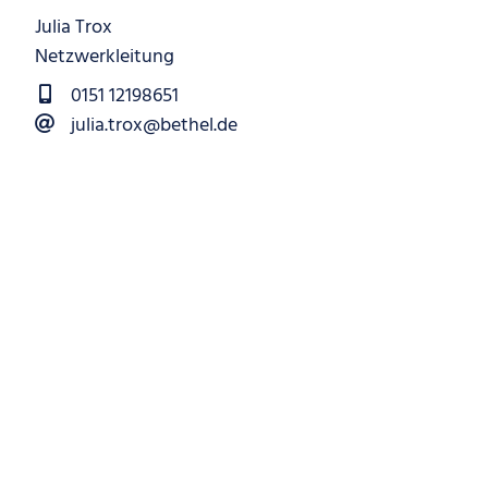
Julia Trox
Netzwerkleitung
0151 12198651
julia.trox@bethel.de