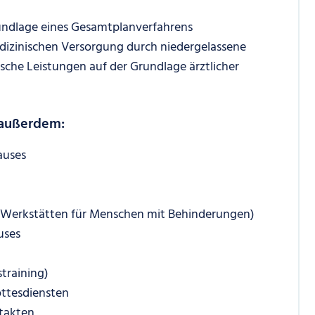
rundlage eines Gesamtplanverfahrens
izinischen Versorgung durch niedergelassene
ische Leistungen auf der Grundlage ärztlicher
 außerdem:
auses
 in Werkstätten für Menschen mit Behinderungen)
uses
straining)
ottesdiensten
takten