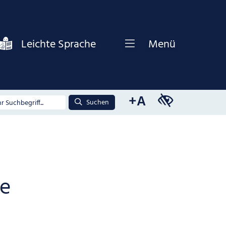
Leichte Sprache
Menü
+A
Suchen
he