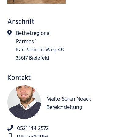
Anschrift
Bethel.regional
Patmos 1
Karl-Siebold-Weg 48
33617 Bielefeld
Kontakt
Malte-Sören Noack
Bereichsleitung
0521 144 2572
0151 25401153