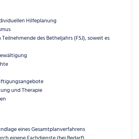
dividuellen Hilfeplanung
ismus
Teilnehmende des Betheljahrs (FSJ), soweit es
sbewältigung
chte
häftigungsangebote
tung und Therapie
nen
rundlage eines Gesamtplanverfahrens
rch eigene Fachdienste (bei Bedarf)