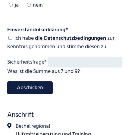
ja
nein
Pflichtfeld
Einverständniserklärung
*
Ich habe
die Datenschutzbedingungen
zur
Kenntnis genommen und stimme diesen zu.
Pflichtfeld
Sicherheitsfrage
*
Was ist die Summe aus 7 und 9?
Abschicken
Anschrift
Bethel.regional
Hilfsmittelberatung und Training