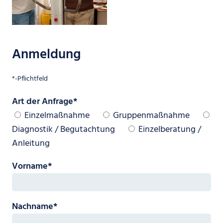
Anmeldung
*-Pflichtfeld
Pflichtfeld
Art der Anfrage
*
Einzelmaßnahme
Gruppenmaßnahme
Diagnostik / Begutachtung
Einzelberatung /
Anleitung
Pflichtfeld
Vorname
*
Pflichtfeld
Nachname
*