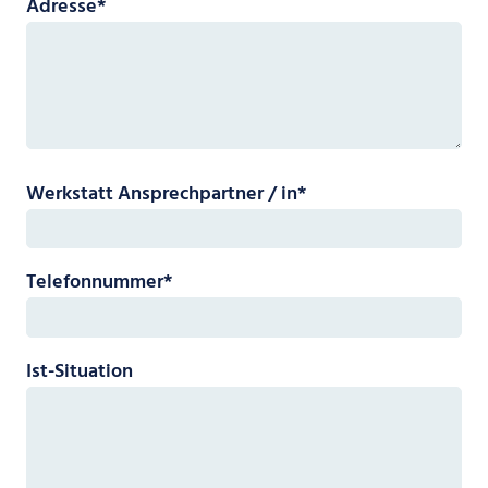
Pflichtfeld
Adresse
*
Pflichtfeld
Werkstatt Ansprechpartner / in
*
Pflichtfeld
Telefonnummer
*
Ist-Situation