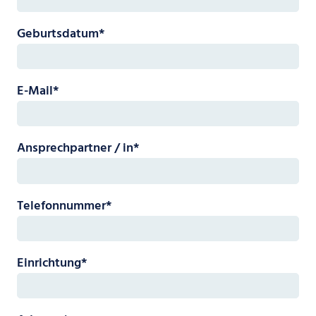
Pflichtfeld
Geburtsdatum
*
Pflichtfeld
E-Mail
*
Pflichtfeld
Ansprechpartner / in
*
Pflichtfeld
Telefonnummer
*
Pflichtfeld
Einrichtung
*